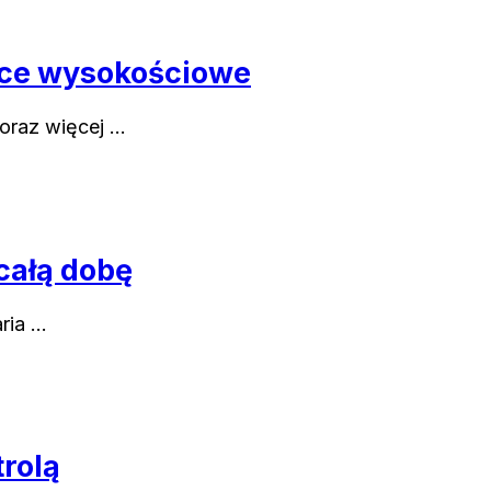
ace wysokościowe
oraz więcej …
całą dobę
ria …
trolą