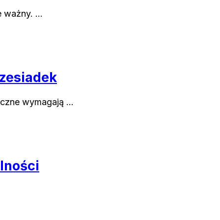
e ważny. …
zesiadek
tyczne wymagają …
lności