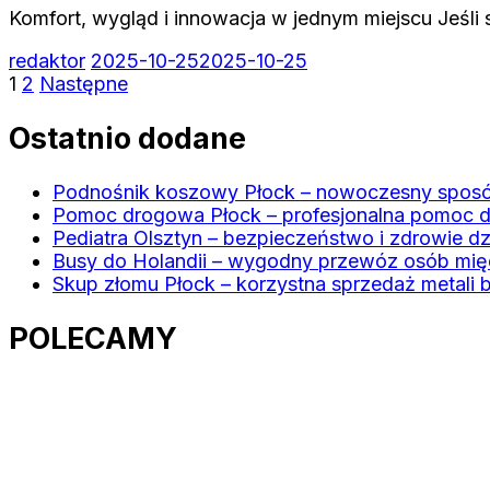
Komfort, wygląd i innowacja w jednym miejscu Jeśli 
redaktor
2025-10-25
2025-10-25
Stronicowanie
Strona
Strona
1
2
Następne
wpisów
Ostatnio dodane
Podnośnik koszowy Płock – nowoczesny sposó
Pomoc drogowa Płock – profesjonalna pomoc d
Pediatra Olsztyn – bezpieczeństwo i zdrowie dz
Busy do Holandii – wygodny przewóz osób mi
Skup złomu Płock – korzystna sprzedaż metali 
POLECAMY