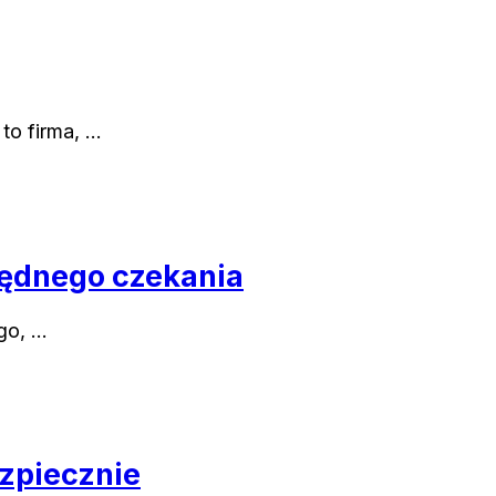
to firma, …
będnego czekania
ego, …
ezpiecznie