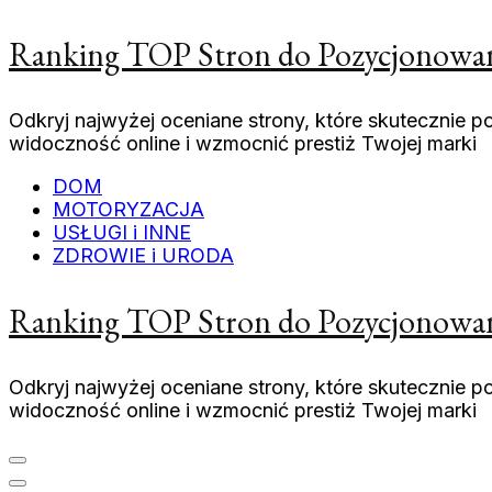
Pomiń
Ranking TOP Stron do Pozycjonowania
i
przejdź
do
Odkryj najwyżej oceniane strony, które skutecznie
zawartości
widoczność online i wzmocnić prestiż Twojej marki
(naciśnij
enter)
DOM
MOTORYZACJA
USŁUGI i INNE
ZDROWIE i URODA
Ranking TOP Stron do Pozycjonowania
Odkryj najwyżej oceniane strony, które skutecznie
widoczność online i wzmocnić prestiż Twojej marki